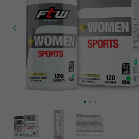
10
º
creatina mundo verde