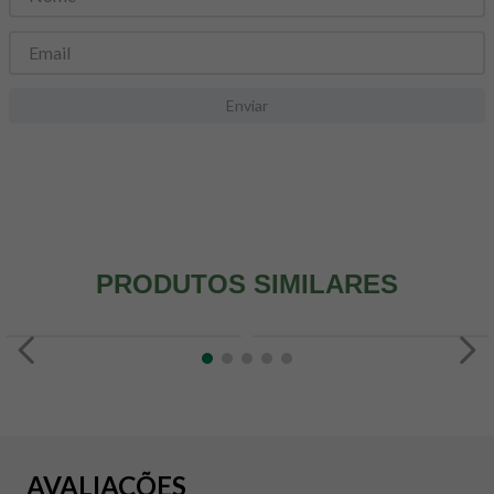
8
º
snack proteico mundo verde
9
º
psyllium
10
º
chá
Enviar
PRODUTOS SIMILARES
AVALIAÇÕES