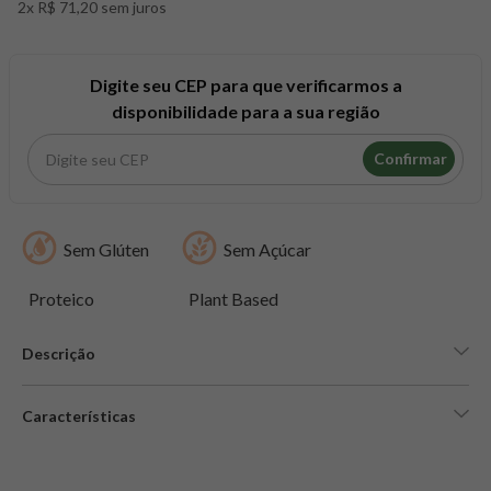
2x R$ 71,20 sem juros
8
º
maca peruana
9
º
psyllium
10
º
creatina mundo verde
Digite seu CEP para que verificarmos a
disponibilidade para a sua região
Confirmar
Sem Glúten
Sem Açúcar
Proteico
Plant Based
Descrição
Características