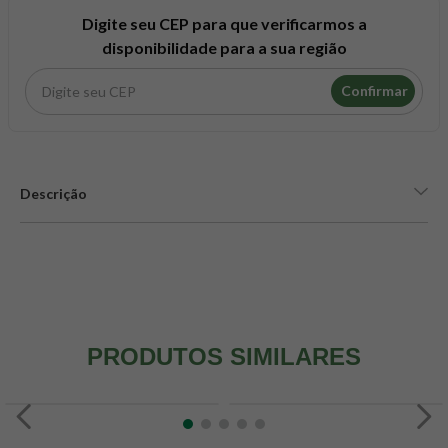
8
º
snack proteico mundo verde
Digite seu CEP para que verificarmos a
9
º
psyllium
disponibilidade para a sua região
10
º
creatina mundo verde
Confirmar
Descrição
PRODUTOS SIMILARES