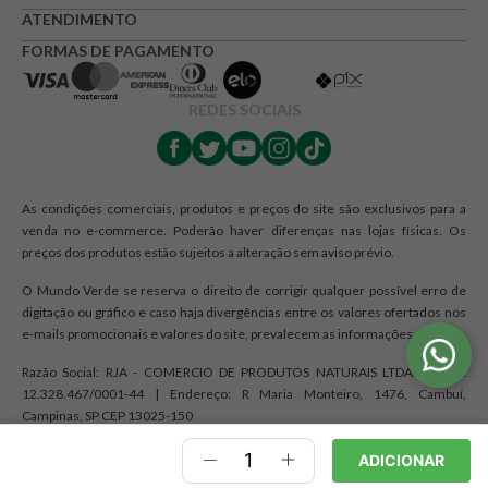
ATENDIMENTO
FORMAS DE PAGAMENTO
REDES SOCIAIS
As condições comerciais, produtos e preços do site são exclusivos para a
venda no e-commerce. Poderão haver diferenças nas lojas físicas. Os
preços dos produtos estão sujeitos a alteração sem aviso prévio.
O Mundo Verde se reserva o direito de corrigir qualquer possível erro de
digitação ou gráfico e caso haja divergências entre os valores ofertados nos
e-mails promocionais e valores do site, prevalecem as informações do site.
Razão Social: RJA - COMERCIO DE PRODUTOS NATURAIS LTDA. | CNPJ:
12.328.467/0001-44 | Endereço: R Maria Monteiro, 1476, Cambuí,
Campinas, SP CEP 13025-150
ADICIONAR