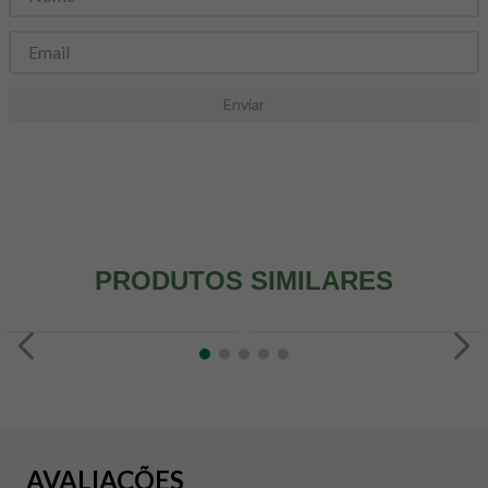
8
º
snack proteico mundo verde
9
º
psyllium
10
º
chá
Enviar
PRODUTOS SIMILARES
AVALIAÇÕES