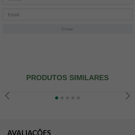
8
º
snack proteico mundo verde
9
º
psyllium
10
º
creatina mundo verde
Enviar
PRODUTOS SIMILARES
AVALIAÇÕES