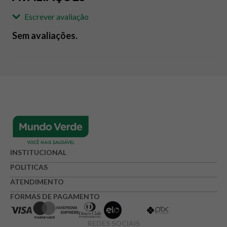
Escrever avaliação
Sem avaliações.
Adicionar avaliação
Avaliação
Avalie o produto de 1 até 5 estrelas
★
★
★
☆
☆
Seu nome
INSTITUCIONAL
POLITICAS
ATENDIMENTO
Endereço de e-mail
FORMAS DE PAGAMENTO
REDES SOCIAIS