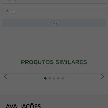
8
º
maca peruana
9
º
psyllium
10
º
creatina mundo verde
Enviar
PRODUTOS SIMILARES
AVALIAÇÕES