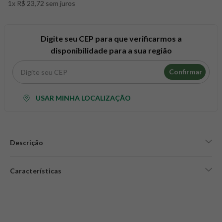
1x R$ 23,72 sem juros
8
º
snack proteico mundo verde
9
º
psyllium
10
º
chá
Digite seu CEP para que verificarmos a
disponibilidade para a sua região
Confirmar
USAR MINHA LOCALIZAÇÃO
Descrição
Características