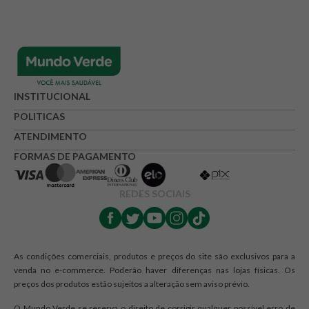
Avalie o produto de 1 até 5 estrelas
★
★
★
☆
☆
Seu nome
INSTITUCIONAL
POLITICAS
ATENDIMENTO
Endereço de e-mail
FORMAS DE PAGAMENTO
REDES SOCIAIS
Escrever avaliação
As condições comerciais, produtos e preços do site são exclusivos para a
venda no e-commerce. Poderão haver diferenças nas lojas físicas. Os
preços dos produtos estão sujeitos a alteração sem aviso prévio.
ENVIAR AVALIAÇÃO
O Mundo Verde se reserva o direito de corrigir qualquer possível erro de