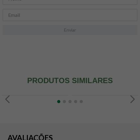
8
º
snack proteico mundo verde
9
º
psyllium
10
º
creatina mundo verde
Enviar
PRODUTOS SIMILARES
AVALIAÇÕES