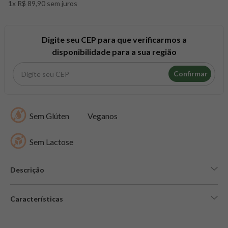
1x R$ 89,90 sem juros
8
º
snack proteico mundo verde
9
º
psyllium
10
º
creatina mundo verde
Digite seu CEP para que verificarmos a
disponibilidade para a sua região
Confirmar
Sem Glúten
Veganos
Sem Lactose
Descrição
Características