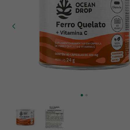
10
º
chá