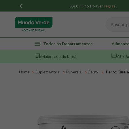
3% OFF no Pix (ver
regras
)
Busque por
TERMOS MAIS BUSCADOS
Todos os Departamentos
Alimento
1
º
whey
Maior rede do brasil
Até 3x
2
º
creatina
3
º
magnésio
Suplementos
Minerais
Ferro
Ferro Quela
4
º
colageno
5
º
pacco
6
º
omega 3
7
º
maca peruana
8
º
snack proteico mundo verde
9
º
psyllium