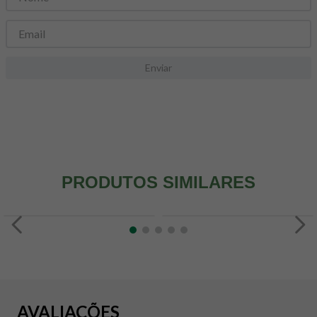
8
º
snack proteico mundo verde
9
º
psyllium
10
º
creatina mundo verde
Enviar
PRODUTOS SIMILARES
AVALIAÇÕES