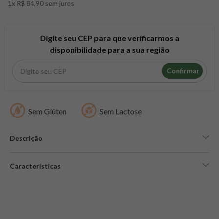
1x R$ 84,90 sem juros
8
º
snack proteico mundo verde
9
º
psyllium
10
º
creatina mundo verde
Digite seu CEP para que verificarmos a
disponibilidade para a sua região
Confirmar
Sem Glúten
Sem Lactose
Descrição
Características