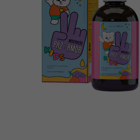
10
º
chá