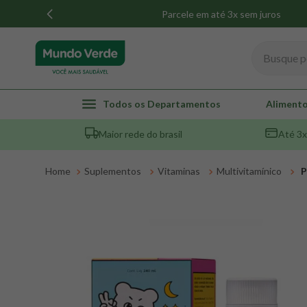
Parcele em até 3x sem juros
Busque por
TERMOS MAIS BUSCADOS
Todos os Departamentos
Alimento
1
º
whey
Maior rede do brasil
Até 3x
2
º
creatina
3
º
magnésio
Suplementos
Vitaminas
Multivitamínico
P
4
º
colageno
5
º
pacco
6
º
omega 3
7
º
maca peruana
8
º
snack proteico mundo verde
9
º
psyllium