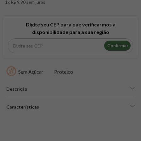
1x R$ 9,90 sem juros
8
º
snack proteico mundo verde
9
º
psyllium
10
º
chá
Digite seu CEP para que verificarmos a
disponibilidade para a sua região
Confirmar
Sem Açúcar
Proteico
Descrição
Características