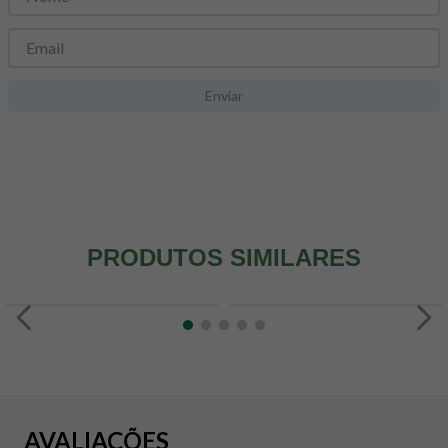
8
º
snack proteico mundo verde
9
º
psyllium
10
º
chá
Enviar
PRODUTOS SIMILARES
AVALIAÇÕES