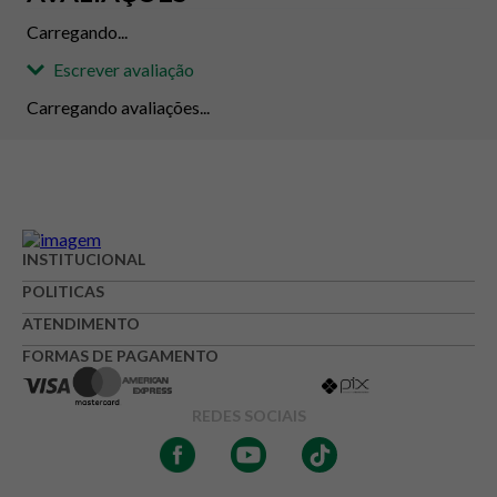
Carregando...
Escrever avaliação
Carregando avaliações...
Adicionar avaliação
Avaliação
INSTITUCIONAL
POLITICAS
Avalie o produto de 1 até 5 estrelas
★
★
★
☆
☆
ATENDIMENTO
FORMAS DE PAGAMENTO
Seu nome
REDES SOCIAIS
Endereço de e-mail