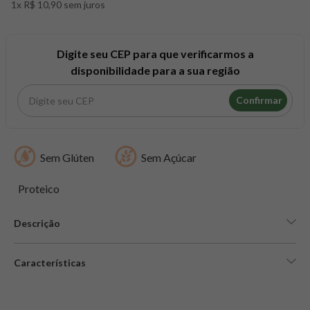
1x R$ 10,90 sem juros
8
º
maca peruana
9
º
psyllium
10
º
creatina mundo verde
Digite seu CEP para que verificarmos a
disponibilidade para a sua região
Confirmar
Sem Glúten
Sem Açúcar
Proteico
Descrição
Características