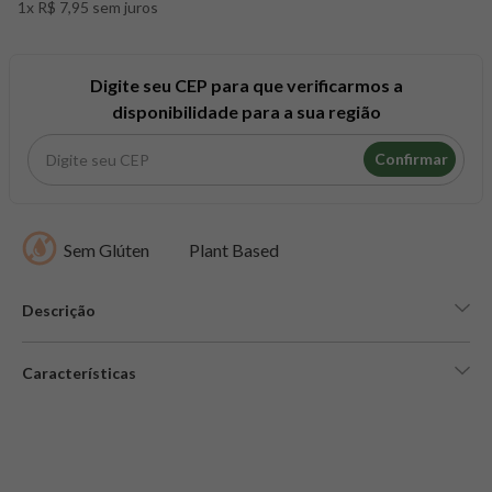
1x R$ 7,95 sem juros
8
º
snack proteico mundo verde
9
º
psyllium
10
º
creatina mundo verde
Digite seu CEP para que verificarmos a
disponibilidade para a sua região
Confirmar
Sem Glúten
Plant Based
Descrição
Características