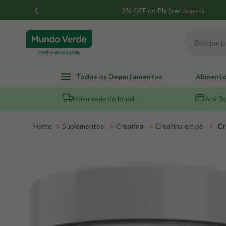
3% OFF no Pix (ver
regras
)
Busque por
TERMOS MAIS BUSCADOS
Todos os Departamentos
Alimento
1
º
whey
Maior rede do brasil
Até 3x
2
º
creatina
3
º
magnésio
Suplementos
Creatina
Creatina em pó
Cr
4
º
colageno
5
º
omega 3
6
º
pacco
7
º
snack proteico mundo verde
8
º
maca peruana
9
º
psyllium