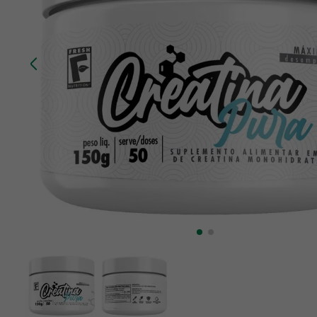
10
º
creatina mundo verde