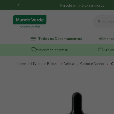
Parcele em até 3x sem juros
Busque por
TERMOS MAIS BUSCADOS
Todos os Departamentos
Alimento
1
º
whey
Maior rede do brasil
Até 3x
2
º
creatina
3
º
magnésio
Higiene e Beleza
Beleza
Corpo e Banho
C
4
º
omega 3
5
º
pacco
6
º
colageno
7
º
maca peruana
8
º
snack proteico mundo verde
9
º
psyllium