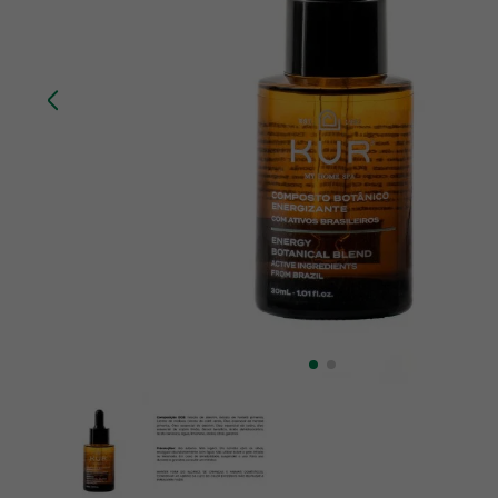
10
º
creatina mundo verde