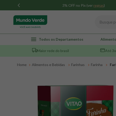
3% OFF no Pix (ver
regras
)
Busque por
TERMOS MAIS BUSCADOS
Todos os Departamentos
Alimento
1
º
whey
Maior rede do brasil
Até 3x
2
º
creatina
3
º
magnésio
Alimentos e Bebidas
Farinhas
Farinha
Far
4
º
colageno
5
º
pacco
6
º
omega 3
7
º
maca peruana
8
º
snack proteico mundo verde
9
º
psyllium