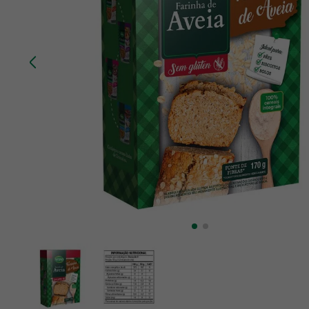
10
º
chá