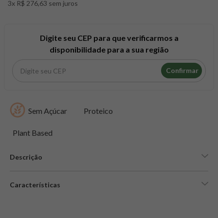
3x R$ 276,63 sem juros
8
º
maca peruana
9
º
psyllium
10
º
creatina mundo verde
Digite seu CEP para que verificarmos a
disponibilidade para a sua região
Confirmar
Sem Açúcar
Proteico
Plant Based
Descrição
Características