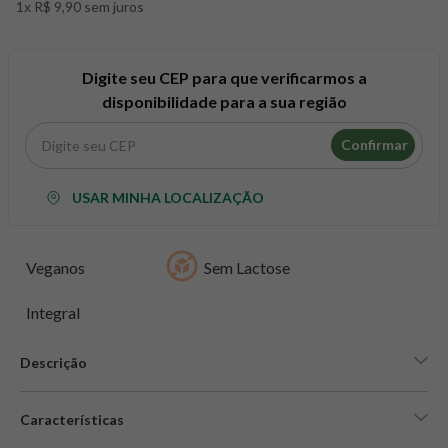
1x R$ 9,90 sem juros
8
º
maca peruana
9
º
psyllium
10
º
creatina mundo verde
Digite seu CEP para que verificarmos a
disponibilidade para a sua região
Confirmar
USAR MINHA LOCALIZAÇÃO
Veganos
Sem Lactose
Integral
Descrição
Características