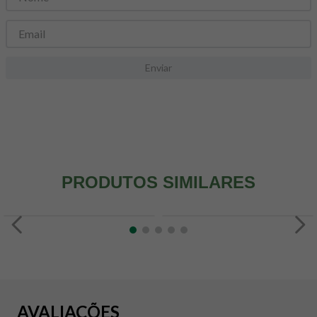
8
º
snack proteico mundo verde
9
º
psyllium
10
º
creatina mundo verde
Enviar
PRODUTOS SIMILARES
AVALIAÇÕES