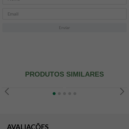
8
º
snack proteico mundo verde
9
º
psyllium
10
º
creatina mundo verde
Enviar
PRODUTOS SIMILARES
AVALIAÇÕES