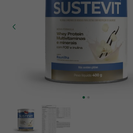
10
º
chá