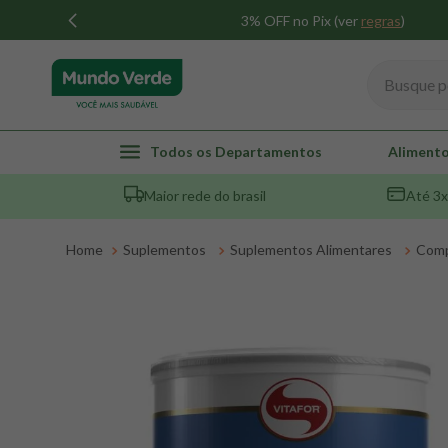
3% OFF no Pix (ver
regras
)
Busque por
TERMOS MAIS BUSCADOS
Todos os Departamentos
Alimento
1
º
whey
Maior rede do brasil
Até 3x
2
º
creatina
3
º
magnésio
Suplementos
Suplementos Alimentares
Comp
4
º
colageno
5
º
pacco
6
º
omega 3
7
º
maca peruana
8
º
snack proteico mundo verde
9
º
psyllium