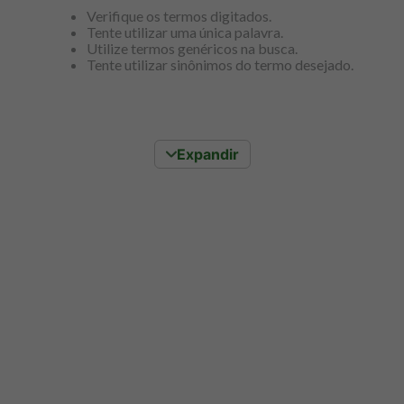
8
º
snack proteico mundo verde
Verifique os termos digitados.
Tente utilizar uma única palavra.
9
º
psyllium
Utilize termos genéricos na busca.
Tente utilizar sinônimos do termo desejado.
10
º
creatina mundo verde
Expandir