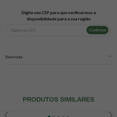
8
º
maca peruana
9
º
psyllium
Digite seu CEP para que verificarmos a
disponibilidade para a sua região
10
º
creatina mundo verde
Confirmar
Descrição
PRODUTOS SIMILARES