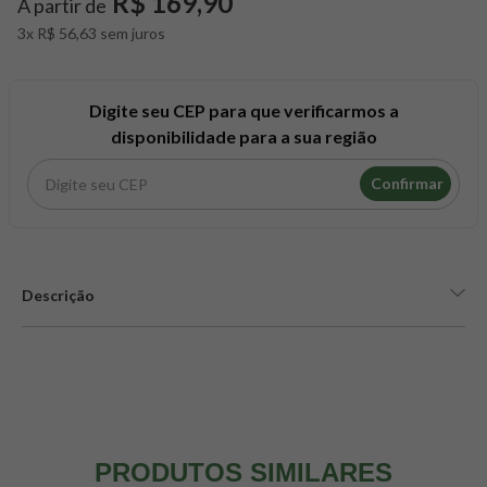
R$ 169,90
A partir de
8
º
maca peruana
3x R$ 56,63 sem juros
9
º
psyllium
10
º
creatina mundo verde
Digite seu CEP para que verificarmos a
disponibilidade para a sua região
Confirmar
Descrição
PRODUTOS SIMILARES