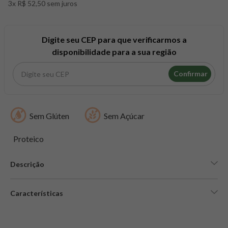
3x R$ 52,50 sem juros
8
º
snack proteico mundo verde
9
º
psyllium
10
º
creatina mundo verde
Digite seu CEP para que verificarmos a
disponibilidade para a sua região
Confirmar
Sem Glúten
Sem Açúcar
Proteico
Descrição
Características