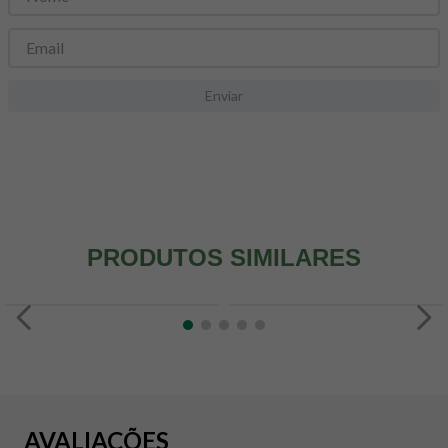
8
º
snack proteico mundo verde
9
º
psyllium
10
º
chá
Enviar
PRODUTOS SIMILARES
AVALIAÇÕES