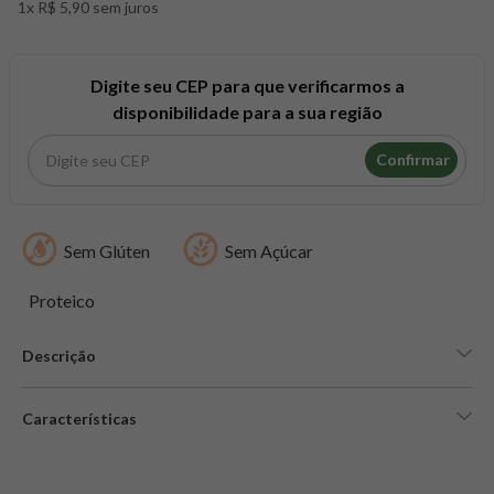
1x R$ 5,90 sem juros
8
º
snack proteico mundo verde
9
º
psyllium
10
º
creatina mundo verde
Digite seu CEP para que verificarmos a
disponibilidade para a sua região
Confirmar
Sem Glúten
Sem Açúcar
Proteico
Descrição
Características