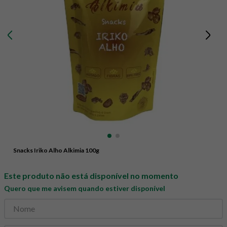
8
º
snack proteico mundo verde
9
º
psyllium
10
º
chá
Snacks Iriko Alho Alkimia 100g
Este produto não está disponível no momento
Quero que me avisem quando estiver disponível