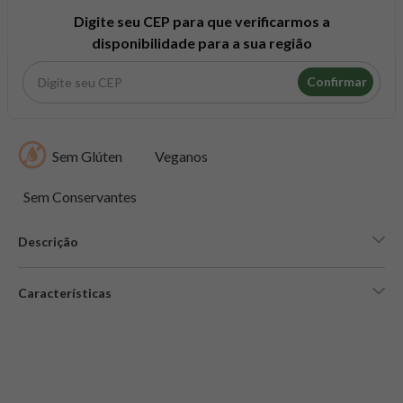
8
º
snack proteico mundo verde
Digite seu CEP para que verificarmos a
9
º
psyllium
disponibilidade para a sua região
10
º
creatina mundo verde
Confirmar
Sem Glúten
Veganos
Sem Conservantes
Descrição
Características