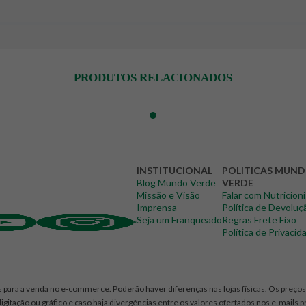
PRODUTOS RELACIONADOS
INSTITUCIONAL
POLITICAS MUN
Blog Mundo Verde
VERDE
Missão e Visão
Falar com Nutricion
Imprensa
Política de Devoluç
Seja um Franqueado
Regras Frete Fixo
Política de Privacid
 para a venda no e-commerce. Poderão haver diferenças nas lojas físicas. Os preços 
igitação ou gráfico e caso haja divergências entre os valores ofertados nos e-mails 