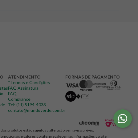
DO
ATENDIMENTO
FORMAS DE PAGAMENTO
*Termos e Condições
istas
FAQ Assinatura
ão
FAQ
Compliance
ade
Tel: (11) 5194-4033
contato@mundoverde.com.br
dos produtos estão sujeitos a alteração sem aviso prévio.
promocionais e valores do site, prevalecem as informações do site.