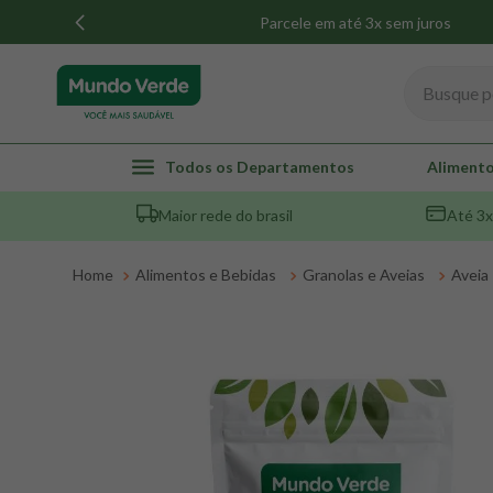
Parcele em até 3x sem juros
Busque por
TERMOS MAIS BUSCADOS
Todos os Departamentos
Alimento
1
º
whey
Maior rede do brasil
Até 3x
2
º
creatina
3
º
magnésio
Alimentos e Bebidas
Granolas e Aveias
Aveia
4
º
colageno
5
º
pacco
6
º
omega 3
7
º
maca peruana
8
º
snack proteico mundo verde
9
º
psyllium