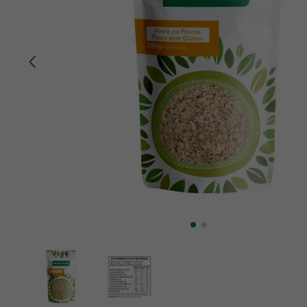
10
º
chá