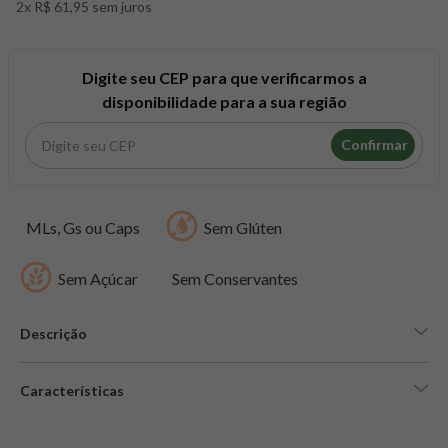
2x R$ 61,95 sem juros
8
º
maca peruana
9
º
psyllium
10
º
creatina mundo verde
Digite seu CEP para que verificarmos a
disponibilidade para a sua região
Confirmar
MLs, Gs ou Caps
Sem Glúten
Sem Açúcar
Sem Conservantes
Descrição
Características