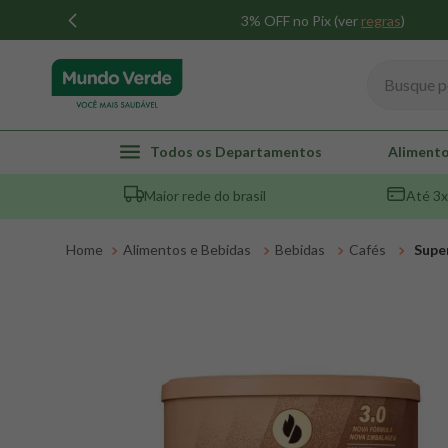
3% OFF no Pix (ver
regras
)
Busque por
TERMOS MAIS BUSCADOS
Todos os Departamentos
Alimento
1
º
whey
Maior rede do brasil
Até 3x
2
º
creatina
3
º
magnésio
Alimentos e Bebidas
Bebidas
Cafés
Super
4
º
colageno
5
º
pacco
6
º
omega 3
7
º
maca peruana
8
º
snack proteico mundo verde
9
º
psyllium