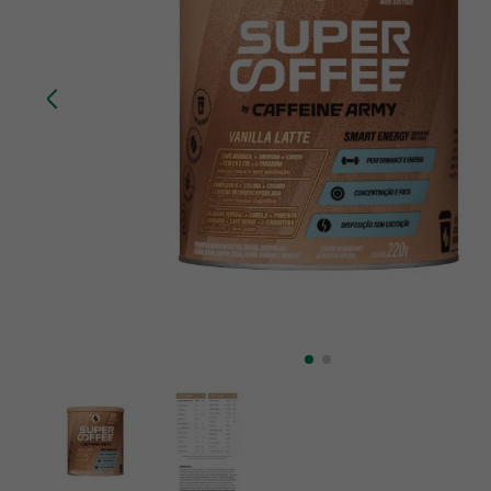
10
º
chá