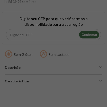
1x R$ 39,99 sem juros
8
º
maca peruana
9
º
psyllium
10
º
creatina mundo verde
Digite seu CEP para que verificarmos a
disponibilidade para a sua região
Confirmar
Sem Glúten
Sem Lactose
Descrição
Características