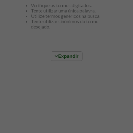
8
º
snack proteico mundo verde
Verifique os termos digitados.
Tente utilizar uma única palavra.
9
º
psyllium
Utilize termos genéricos na busca.
Tente utilizar sinônimos do termo
10
º
creatina mundo verde
desejado.
Expandir