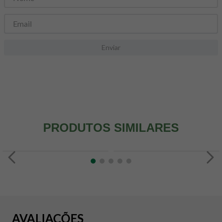
8
º
snack proteico mundo verde
9
º
psyllium
10
º
creatina mundo verde
Enviar
PRODUTOS SIMILARES
AVALIAÇÕES