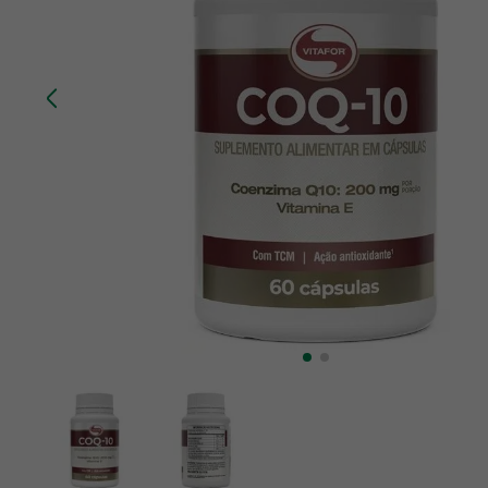
10
º
chá