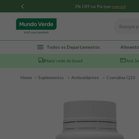
3% OFF no Pix (ver
regras
)
Busque por
TERMOS MAIS BUSCADOS
Todos os Departamentos
Alimento
1
º
whey
Maior rede do brasil
Até 3x
2
º
creatina
3
º
magnésio
Suplementos
Antioxidantes
Coenzima Q10
4
º
colageno
5
º
pacco
6
º
omega 3
7
º
maca peruana
8
º
snack proteico mundo verde
9
º
psyllium