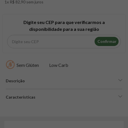
1x R$ 82,90 sem juros
8
º
snack proteico mundo verde
9
º
psyllium
10
º
creatina mundo verde
Digite seu CEP para que verificarmos a
disponibilidade para a sua região
Confirmar
Sem Glúten
Low Carb
Descrição
Características