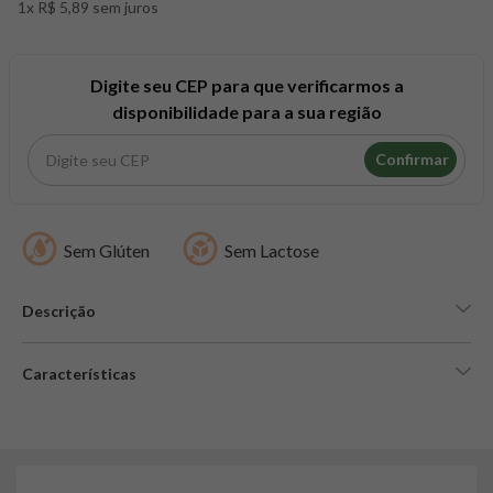
1x R$ 5,89 sem juros
8
º
snack proteico mundo verde
9
º
psyllium
10
º
creatina mundo verde
Digite seu CEP para que verificarmos a
disponibilidade para a sua região
Confirmar
Sem Glúten
Sem Lactose
Descrição
Características