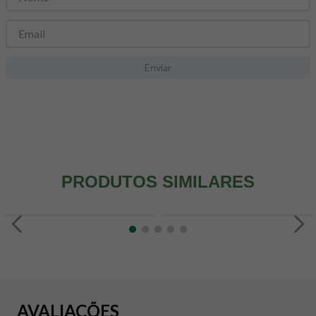
8
º
snack proteico mundo verde
9
º
psyllium
10
º
creatina mundo verde
Enviar
PRODUTOS SIMILARES
AVALIAÇÕES